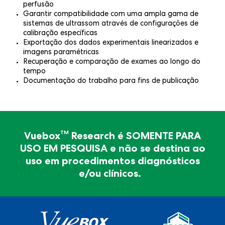
perfusão
Garantir compatibilidade com uma ampla gama de
sistemas de ultrassom através de configurações de
calibração específicas
Exportação dos dados experimentais linearizados e
imagens paramétricas
Recuperação e comparação de exames ao longo do
tempo
Documentação do trabalho para fins de publicação
Somente para uso em pesquisa – Não
TM
Vuebox
Research é SOMENTE PARA
para diagnóstico clínico
USO EM PESQUISA e não se destina ao
uso em procedimentos diagnósticos
TM
Vuebox
Research é SOMENTE PARA USO EM
e/ou clínicos.
PESQUISA e não se destina ao uso em
procedimentos diagnósticos e/ou clínicos.